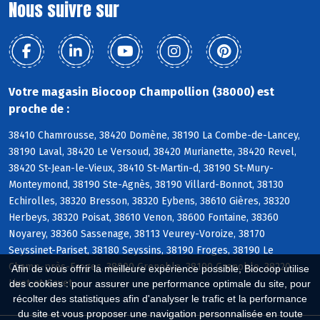
Nous suivre sur
Votre magasin Biocoop Champollion (38000) est
proche de :
38410 Chamrousse, 38420 Domène, 38190 La Combe-de-Lancey,
38190 Laval, 38420 Le Versoud, 38420 Murianette, 38420 Revel,
38420 St-Jean-le-Vieux, 38410 St-Martin-d, 38190 St-Mury-
Monteymond, 38190 Ste-Agnès, 38190 Villard-Bonnot, 38130
Echirolles, 38320 Bresson, 38320 Eybens, 38610 Gières, 38320
Herbeys, 38320 Poisat, 38610 Venon, 38600 Fontaine, 38360
Noyarey, 38360 Sassenage, 38113 Veurey-Voroize, 38170
Seyssinet-Pariset, 38180 Seyssins, 38190 Froges, 38190 Le
Champ-près-Froges, 38000 Grenoble, 38100 Grenoble, 38220
Afin de vous offrir la meilleure expérience possible, Biocoop utilise
Livet-et-Gavet
des cookies : pour assurer une performance optimale du site, pour
récolter des statistiques afin d'analyser le trafic et la performance
du site et vous proposer une navigation personnalisée en toute