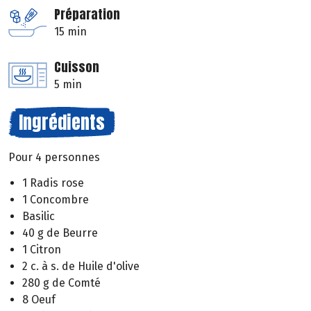
Préparation
15 min
Cuisson
5 min
Ingrédients
Pour 4 personnes
1 Radis rose
1 Concombre
Basilic
40 g de Beurre
1 Citron
2 c. à s. de Huile d'olive
280 g de Comté
8 Oeuf