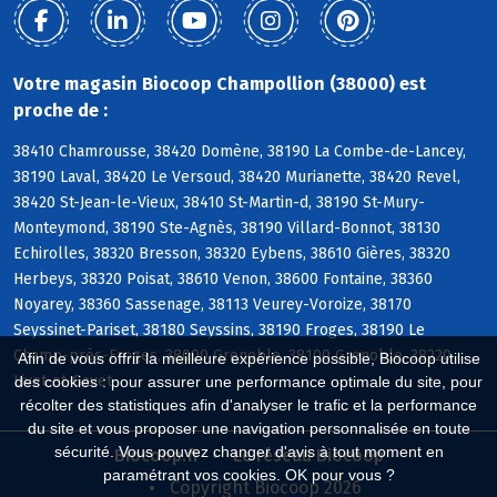
Votre magasin Biocoop Champollion (38000) est
proche de :
38410 Chamrousse, 38420 Domène, 38190 La Combe-de-Lancey,
38190 Laval, 38420 Le Versoud, 38420 Murianette, 38420 Revel,
38420 St-Jean-le-Vieux, 38410 St-Martin-d, 38190 St-Mury-
Monteymond, 38190 Ste-Agnès, 38190 Villard-Bonnot, 38130
Echirolles, 38320 Bresson, 38320 Eybens, 38610 Gières, 38320
Herbeys, 38320 Poisat, 38610 Venon, 38600 Fontaine, 38360
Noyarey, 38360 Sassenage, 38113 Veurey-Voroize, 38170
Seyssinet-Pariset, 38180 Seyssins, 38190 Froges, 38190 Le
Champ-près-Froges, 38000 Grenoble, 38100 Grenoble, 38220
Afin de vous offrir la meilleure expérience possible, Biocoop utilise
Livet-et-Gavet
des cookies : pour assurer une performance optimale du site, pour
récolter des statistiques afin d'analyser le trafic et la performance
du site et vous proposer une navigation personnalisée en toute
sécurité. Vous pouvez changer d'avis à tout moment en
Biocoop.fr
Le réseau Biocoop
paramétrant vos cookies. OK pour vous ?
Copyright Biocoop 2026