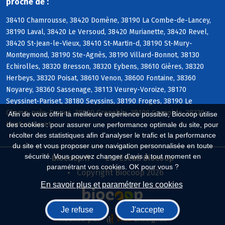
proche de :
38410 Chamrousse, 38420 Domène, 38190 La Combe-de-Lancey,
38190 Laval, 38420 Le Versoud, 38420 Murianette, 38420 Revel,
38420 St-Jean-le-Vieux, 38410 St-Martin-d, 38190 St-Mury-
Monteymond, 38190 Ste-Agnès, 38190 Villard-Bonnot, 38130
Echirolles, 38320 Bresson, 38320 Eybens, 38610 Gières, 38320
Herbeys, 38320 Poisat, 38610 Venon, 38600 Fontaine, 38360
Noyarey, 38360 Sassenage, 38113 Veurey-Voroize, 38170
Seyssinet-Pariset, 38180 Seyssins, 38190 Froges, 38190 Le
Champ-près-Froges, 38000 Grenoble, 38100 Grenoble, 38220
Afin de vous offrir la meilleure expérience possible, Biocoop utilise
Livet-et-Gavet
des cookies : pour assurer une performance optimale du site, pour
récolter des statistiques afin d'analyser le trafic et la performance
du site et vous proposer une navigation personnalisée en toute
sécurité. Vous pouvez changer d'avis à tout moment en
Biocoop.fr
Le réseau Biocoop
paramétrant vos cookies. OK pour vous ?
Copyright Biocoop 2026
En savoir plus et paramétrer les cookies
Je refuse
J'accepte
Réalisé par