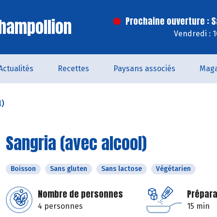
hampollion
Prochaine ouverture : 
Vendredi : 
Actualités
Recettes
Paysans associés
Maga
l)
Sangria (avec alcool)
Boisson
Sans gluten
Sans lactose
Végétarien
Nombre de personnes
Prépara
4 personnes
15 min