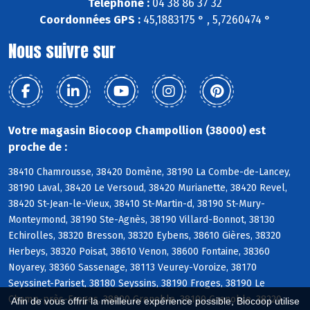
Téléphone :
04 38 86 37 32
Coordonnées GPS :
45,1883175 ° , 5,7260474 °
Nous suivre sur
Votre magasin Biocoop Champollion (38000) est
proche de :
38410 Chamrousse, 38420 Domène, 38190 La Combe-de-Lancey,
38190 Laval, 38420 Le Versoud, 38420 Murianette, 38420 Revel,
38420 St-Jean-le-Vieux, 38410 St-Martin-d, 38190 St-Mury-
Monteymond, 38190 Ste-Agnès, 38190 Villard-Bonnot, 38130
Echirolles, 38320 Bresson, 38320 Eybens, 38610 Gières, 38320
Herbeys, 38320 Poisat, 38610 Venon, 38600 Fontaine, 38360
Noyarey, 38360 Sassenage, 38113 Veurey-Voroize, 38170
Seyssinet-Pariset, 38180 Seyssins, 38190 Froges, 38190 Le
Champ-près-Froges, 38000 Grenoble, 38100 Grenoble, 38220
Afin de vous offrir la meilleure expérience possible, Biocoop utilise