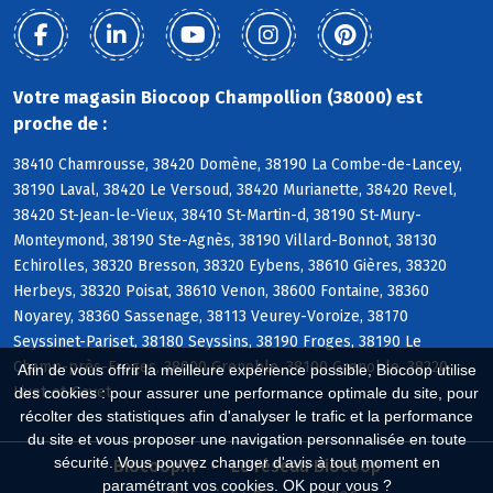
Votre magasin Biocoop Champollion (38000) est
proche de :
38410 Chamrousse, 38420 Domène, 38190 La Combe-de-Lancey,
38190 Laval, 38420 Le Versoud, 38420 Murianette, 38420 Revel,
38420 St-Jean-le-Vieux, 38410 St-Martin-d, 38190 St-Mury-
Monteymond, 38190 Ste-Agnès, 38190 Villard-Bonnot, 38130
Echirolles, 38320 Bresson, 38320 Eybens, 38610 Gières, 38320
Herbeys, 38320 Poisat, 38610 Venon, 38600 Fontaine, 38360
Noyarey, 38360 Sassenage, 38113 Veurey-Voroize, 38170
Seyssinet-Pariset, 38180 Seyssins, 38190 Froges, 38190 Le
Champ-près-Froges, 38000 Grenoble, 38100 Grenoble, 38220
Afin de vous offrir la meilleure expérience possible, Biocoop utilise
Livet-et-Gavet
des cookies : pour assurer une performance optimale du site, pour
récolter des statistiques afin d'analyser le trafic et la performance
du site et vous proposer une navigation personnalisée en toute
sécurité. Vous pouvez changer d'avis à tout moment en
Biocoop.fr
Le réseau Biocoop
paramétrant vos cookies. OK pour vous ?