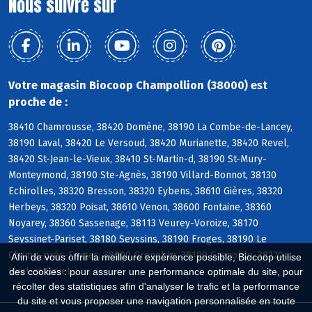
Nous suivre sur
Votre magasin Biocoop Champollion (38000) est
proche de :
38410 Chamrousse, 38420 Domène, 38190 La Combe-de-Lancey,
38190 Laval, 38420 Le Versoud, 38420 Murianette, 38420 Revel,
38420 St-Jean-le-Vieux, 38410 St-Martin-d, 38190 St-Mury-
Monteymond, 38190 Ste-Agnès, 38190 Villard-Bonnot, 38130
Echirolles, 38320 Bresson, 38320 Eybens, 38610 Gières, 38320
Herbeys, 38320 Poisat, 38610 Venon, 38600 Fontaine, 38360
Noyarey, 38360 Sassenage, 38113 Veurey-Voroize, 38170
Seyssinet-Pariset, 38180 Seyssins, 38190 Froges, 38190 Le
Champ-près-Froges, 38000 Grenoble, 38100 Grenoble, 38220
Afin de vous offrir la meilleure expérience possible, Biocoop utilise
Livet-et-Gavet
des cookies : pour assurer une performance optimale du site, pour
récolter des statistiques afin d'analyser le trafic et la performance
du site et vous proposer une navigation personnalisée en toute