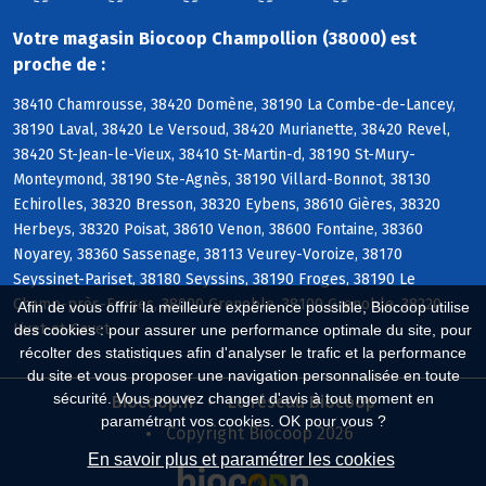
Votre magasin Biocoop Champollion (38000) est
proche de :
38410 Chamrousse, 38420 Domène, 38190 La Combe-de-Lancey,
38190 Laval, 38420 Le Versoud, 38420 Murianette, 38420 Revel,
38420 St-Jean-le-Vieux, 38410 St-Martin-d, 38190 St-Mury-
Monteymond, 38190 Ste-Agnès, 38190 Villard-Bonnot, 38130
Echirolles, 38320 Bresson, 38320 Eybens, 38610 Gières, 38320
Herbeys, 38320 Poisat, 38610 Venon, 38600 Fontaine, 38360
Noyarey, 38360 Sassenage, 38113 Veurey-Voroize, 38170
Seyssinet-Pariset, 38180 Seyssins, 38190 Froges, 38190 Le
Champ-près-Froges, 38000 Grenoble, 38100 Grenoble, 38220
Afin de vous offrir la meilleure expérience possible, Biocoop utilise
Livet-et-Gavet
des cookies : pour assurer une performance optimale du site, pour
récolter des statistiques afin d'analyser le trafic et la performance
du site et vous proposer une navigation personnalisée en toute
sécurité. Vous pouvez changer d'avis à tout moment en
Biocoop.fr
Le réseau Biocoop
paramétrant vos cookies. OK pour vous ?
Copyright Biocoop 2026
En savoir plus et paramétrer les cookies