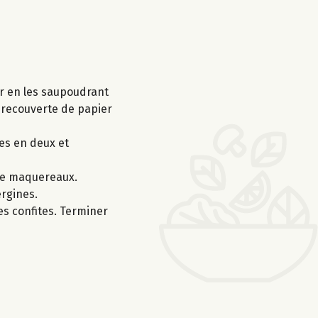
er en les saupoudrant
, recouverte de papier
es en deux et
 de maquereaux.
ergines.
es confites. Terminer