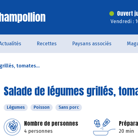
hampollion
Ouvert j
Vendredi : 
Actualités
Recettes
Paysans associés
Maga
rillés, tomates...
Salade de légumes grillés, tom
Légumes
Poisson
Sans porc
Nombre de personnes
Prépara
4 personnes
20 min