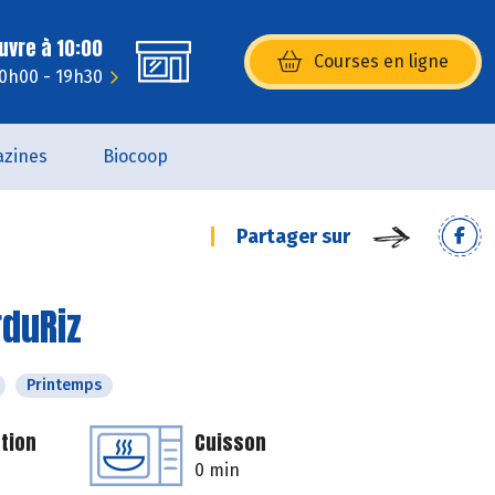
uvre à 10:00
Courses en ligne
(s’ouvre dans une nouvelle fenêtr
10h00 - 19h30
zines
Biocoop
Partager sur
rduRiz
Printemps
tion
Cuisson
0 min