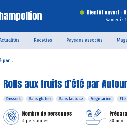
hampollion
Bientôt ouvert - O
Samedi : 
Actualités
Recettes
Paysans associés
Maga
 par...
Rolls aux fruits d’été par Autou
Dessert
Sans gluten
Sans lactose
Végétarien
Eté
Nombre de personnes
Prépara
4 personnes
30 min