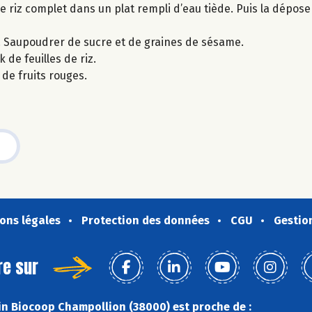
de riz complet dans un plat rempli d’eau tiède. Puis la dépos
pés. Saupoudrer de sucre et de graines de sésame.
de feuilles de riz.
 de fruits rouges.
ons légales
Protection des données
CGU
Gestio
re sur
n Biocoop Champollion (38000) est proche de :