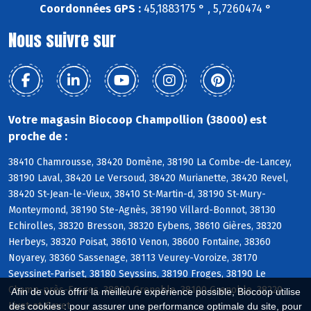
Coordonnées GPS :
45,1883175 ° , 5,7260474 °
Nous suivre sur
Votre magasin Biocoop Champollion (38000) est
proche de :
38410 Chamrousse, 38420 Domène, 38190 La Combe-de-Lancey,
38190 Laval, 38420 Le Versoud, 38420 Murianette, 38420 Revel,
38420 St-Jean-le-Vieux, 38410 St-Martin-d, 38190 St-Mury-
Monteymond, 38190 Ste-Agnès, 38190 Villard-Bonnot, 38130
Echirolles, 38320 Bresson, 38320 Eybens, 38610 Gières, 38320
Herbeys, 38320 Poisat, 38610 Venon, 38600 Fontaine, 38360
Noyarey, 38360 Sassenage, 38113 Veurey-Voroize, 38170
Seyssinet-Pariset, 38180 Seyssins, 38190 Froges, 38190 Le
Champ-près-Froges, 38000 Grenoble, 38100 Grenoble, 38220
Afin de vous offrir la meilleure expérience possible, Biocoop utilise
Livet-et-Gavet
des cookies : pour assurer une performance optimale du site, pour