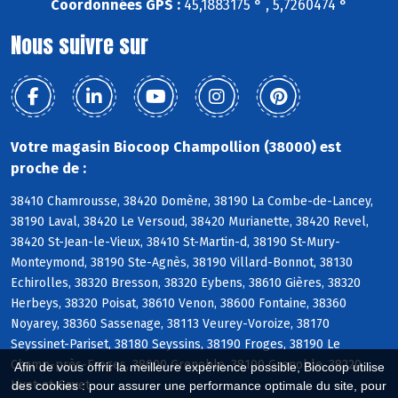
Coordonnées GPS :
45,1883175 ° , 5,7260474 °
Nous suivre sur
Votre magasin Biocoop Champollion (38000) est
proche de :
38410 Chamrousse, 38420 Domène, 38190 La Combe-de-Lancey,
38190 Laval, 38420 Le Versoud, 38420 Murianette, 38420 Revel,
38420 St-Jean-le-Vieux, 38410 St-Martin-d, 38190 St-Mury-
Monteymond, 38190 Ste-Agnès, 38190 Villard-Bonnot, 38130
Echirolles, 38320 Bresson, 38320 Eybens, 38610 Gières, 38320
Herbeys, 38320 Poisat, 38610 Venon, 38600 Fontaine, 38360
Noyarey, 38360 Sassenage, 38113 Veurey-Voroize, 38170
Seyssinet-Pariset, 38180 Seyssins, 38190 Froges, 38190 Le
Champ-près-Froges, 38000 Grenoble, 38100 Grenoble, 38220
Afin de vous offrir la meilleure expérience possible, Biocoop utilise
Livet-et-Gavet
des cookies : pour assurer une performance optimale du site, pour