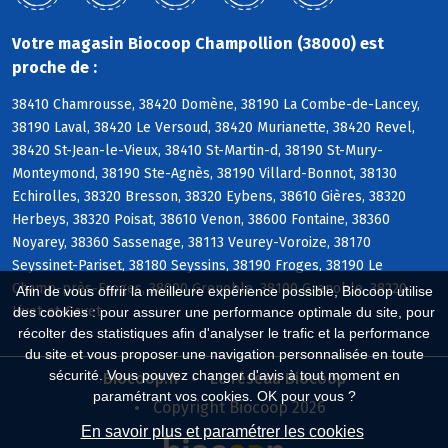
Votre magasin Biocoop Champollion (38000) est
proche de :
38410 Chamrousse, 38420 Domène, 38190 La Combe-de-Lancey,
38190 Laval, 38420 Le Versoud, 38420 Murianette, 38420 Revel,
38420 St-Jean-le-Vieux, 38410 St-Martin-d, 38190 St-Mury-
Monteymond, 38190 Ste-Agnès, 38190 Villard-Bonnot, 38130
Echirolles, 38320 Bresson, 38320 Eybens, 38610 Gières, 38320
Herbeys, 38320 Poisat, 38610 Venon, 38600 Fontaine, 38360
Noyarey, 38360 Sassenage, 38113 Veurey-Voroize, 38170
Seyssinet-Pariset, 38180 Seyssins, 38190 Froges, 38190 Le
Champ-près-Froges, 38000 Grenoble, 38100 Grenoble, 38220
Afin de vous offrir la meilleure expérience possible, Biocoop utilise
Livet-et-Gavet
des cookies : pour assurer une performance optimale du site, pour
récolter des statistiques afin d'analyser le trafic et la performance
du site et vous proposer une navigation personnalisée en toute
sécurité. Vous pouvez changer d'avis à tout moment en
Biocoop.fr
Le réseau Biocoop
paramétrant vos cookies. OK pour vous ?
Copyright Biocoop 2026
En savoir plus et paramétrer les cookies