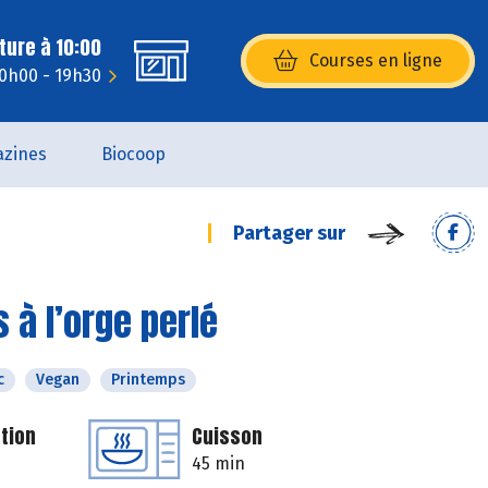
ture à 10:00
Courses en ligne
(s’ouvre dans une nouvelle fenêtr
10h00 - 19h30
zines
Biocoop
Partager sur
à l’orge perlé
c
Vegan
Printemps
tion
Cuisson
45 min