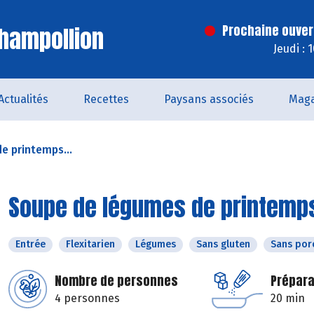
hampollion
Prochaine ouver
Jeudi : 
Actualités
Recettes
Paysans associés
Maga
e printemps...
Soupe de légumes de printemps 
Entrée
Flexitarien
Légumes
Sans gluten
Sans por
Nombre de personnes
Prépara
4 personnes
20 min