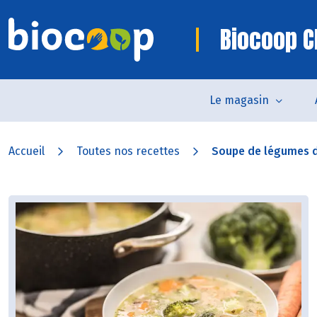
Biocoop C
Le magasin
Accueil
Toutes nos recettes
Soupe de légumes d