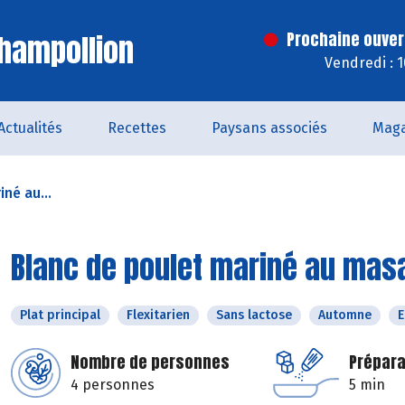
hampollion
Prochaine ouver
Vendredi : 
Actualités
Recettes
Paysans associés
Maga
né au...
Blanc de poulet mariné au masa
Plat principal
Flexitarien
Sans lactose
Automne
E
Nombre de personnes
Prépara
4 personnes
5 min