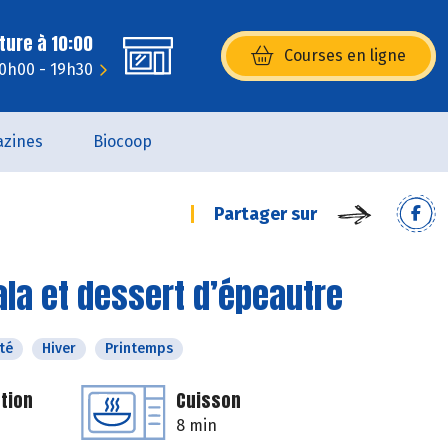
ture à 10:00
Courses en ligne
(s’ouvre dans une nouvelle fenêtr
10h00 - 19h30
zines
Biocoop
Partager sur
la et dessert d’épeautre
té
Hiver
Printemps
tion
Cuisson
8 min