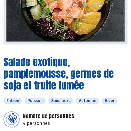
Salade exotique,
pamplemousse, germes de
soja et truite fumée
Entrée
Poisson
Sans porc
Automne
Hiver
Nombre de personnes
4 personnes