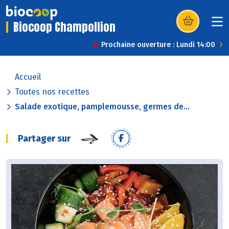
Biocoop Champollion
(s’ouvre dans u
Prochaine ouverture : Lundi 14:00
Accueil
Toutes nos recettes
Salade exotique, pamplemousse, germes de...
Partager sur