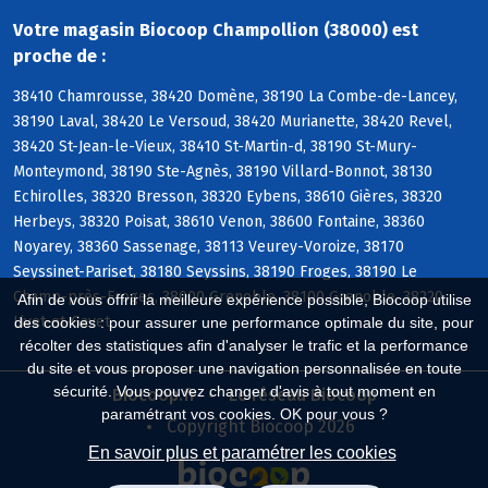
Votre magasin Biocoop Champollion (38000) est
proche de :
38410 Chamrousse, 38420 Domène, 38190 La Combe-de-Lancey,
38190 Laval, 38420 Le Versoud, 38420 Murianette, 38420 Revel,
38420 St-Jean-le-Vieux, 38410 St-Martin-d, 38190 St-Mury-
Monteymond, 38190 Ste-Agnès, 38190 Villard-Bonnot, 38130
Echirolles, 38320 Bresson, 38320 Eybens, 38610 Gières, 38320
Herbeys, 38320 Poisat, 38610 Venon, 38600 Fontaine, 38360
Noyarey, 38360 Sassenage, 38113 Veurey-Voroize, 38170
Seyssinet-Pariset, 38180 Seyssins, 38190 Froges, 38190 Le
Champ-près-Froges, 38000 Grenoble, 38100 Grenoble, 38220
Afin de vous offrir la meilleure expérience possible, Biocoop utilise
Livet-et-Gavet
des cookies : pour assurer une performance optimale du site, pour
récolter des statistiques afin d'analyser le trafic et la performance
du site et vous proposer une navigation personnalisée en toute
sécurité. Vous pouvez changer d'avis à tout moment en
Biocoop.fr
Le réseau Biocoop
paramétrant vos cookies. OK pour vous ?
Copyright Biocoop 2026
En savoir plus et paramétrer les cookies