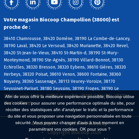
Votre magasin Biocoop Champollion (38000) est
proche de :
38410 Chamrousse, 38420 Domène, 38190 La Combe-de-Lancey,
38190 Laval, 38420 Le Versoud, 38420 Murianette, 38420 Revel,
38420 St-Jean-le-Vieux, 38410 St-Martin-d, 38190 St-Mury-
Monteymond, 38190 Ste-Agnès, 38190 Villard-Bonnot, 38130
Echirolles, 38320 Bresson, 38320 Eybens, 38610 Gières, 38320
Herbeys, 38320 Poisat, 38610 Venon, 38600 Fontaine, 38360
Noyarey, 38360 Sassenage, 38113 Veurey-Voroize, 38170
Seyssinet-Pariset, 38180 Seyssins, 38190 Froges, 38190 Le
Champ-près-Froges, 38000 Grenoble, 38100 Grenoble, 38220
Afin de vous offrir la meilleure expérience possible, Biocoop utilise
Livet-et-Gavet
des cookies : pour assurer une performance optimale du site, pour
récolter des statistiques afin d'analyser le trafic et la performance
du site et vous proposer une navigation personnalisée en toute
sécurité. Vous pouvez changer d'avis à tout moment en
Biocoop.fr
Le réseau Biocoop
paramétrant vos cookies. OK pour vous ?
Copyright Biocoop 2026