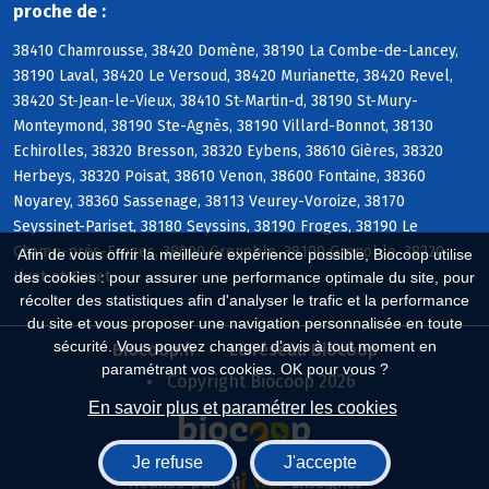
proche de :
38410 Chamrousse, 38420 Domène, 38190 La Combe-de-Lancey,
38190 Laval, 38420 Le Versoud, 38420 Murianette, 38420 Revel,
38420 St-Jean-le-Vieux, 38410 St-Martin-d, 38190 St-Mury-
Monteymond, 38190 Ste-Agnès, 38190 Villard-Bonnot, 38130
Echirolles, 38320 Bresson, 38320 Eybens, 38610 Gières, 38320
Herbeys, 38320 Poisat, 38610 Venon, 38600 Fontaine, 38360
Noyarey, 38360 Sassenage, 38113 Veurey-Voroize, 38170
Seyssinet-Pariset, 38180 Seyssins, 38190 Froges, 38190 Le
Champ-près-Froges, 38000 Grenoble, 38100 Grenoble, 38220
Afin de vous offrir la meilleure expérience possible, Biocoop utilise
Livet-et-Gavet
des cookies : pour assurer une performance optimale du site, pour
récolter des statistiques afin d'analyser le trafic et la performance
du site et vous proposer une navigation personnalisée en toute
sécurité. Vous pouvez changer d'avis à tout moment en
Biocoop.fr
Le réseau Biocoop
paramétrant vos cookies. OK pour vous ?
Copyright Biocoop 2026
En savoir plus et paramétrer les cookies
Je refuse
J'accepte
Réalisé par