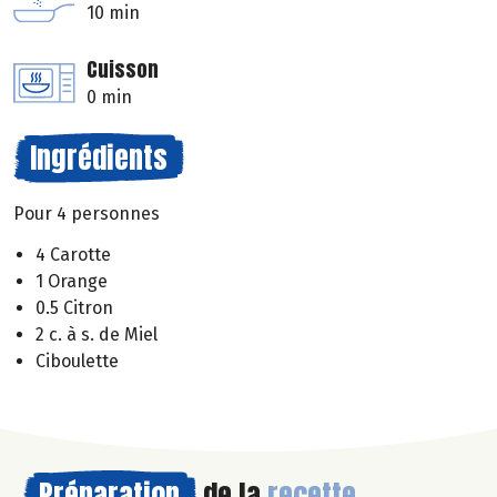
10 min
Cuisson
0 min
Ingrédients
Pour 4 personnes
4 Carotte
1 Orange
0.5 Citron
2 c. à s. de Miel
Ciboulette
Préparation
de la
recette