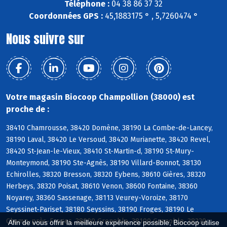
Téléphone :
04 38 86 37 32
Coordonnées GPS :
45,1883175 ° , 5,7260474 °
Nous suivre sur
Votre magasin Biocoop Champollion (38000) est
proche de :
38410 Chamrousse, 38420 Domène, 38190 La Combe-de-Lancey,
38190 Laval, 38420 Le Versoud, 38420 Murianette, 38420 Revel,
38420 St-Jean-le-Vieux, 38410 St-Martin-d, 38190 St-Mury-
Monteymond, 38190 Ste-Agnès, 38190 Villard-Bonnot, 38130
Echirolles, 38320 Bresson, 38320 Eybens, 38610 Gières, 38320
Herbeys, 38320 Poisat, 38610 Venon, 38600 Fontaine, 38360
Noyarey, 38360 Sassenage, 38113 Veurey-Voroize, 38170
Seyssinet-Pariset, 38180 Seyssins, 38190 Froges, 38190 Le
Champ-près-Froges, 38000 Grenoble, 38100 Grenoble, 38220
Afin de vous offrir la meilleure expérience possible, Biocoop utilise