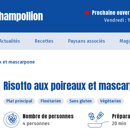
hampollion
Prochaine ouver
Vendredi : 
Actualités
Recettes
Paysans associés
Maga
ux et mascarpone
Risotto aux poireaux et masca
Plat principal
Flexitarien
Sans gluten
Végétarien
Nombre de personnes
Prépara
4 personnes
20 min