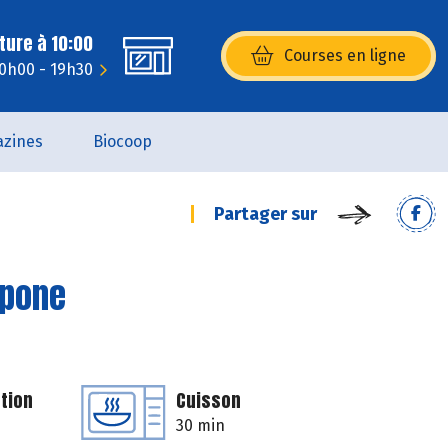
ture à 10:00
Courses en ligne
(s’ouvre dans une nouvelle fenêtr
10h00 - 19h30
zines
Biocoop
Partager sur
rpone
tion
Cuisson
30 min