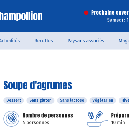
hampollion
Prochaine ouver
Samedi : 
Actualités
Recettes
Paysans associés
Maga
Soupe d'agrumes
Dessert
Sans gluten
Sans lactose
Végétarien
Hiv
Nombre de personnes
Prépara
4 personnes
10 min