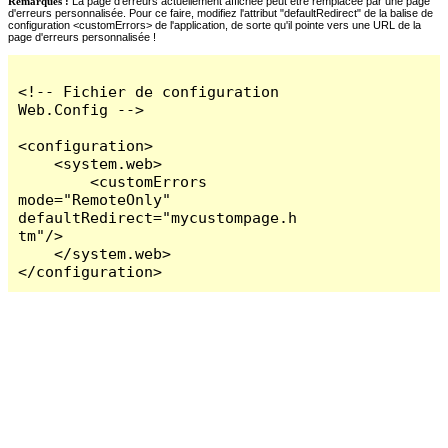
Remarques :
La page d'erreurs actuellement affichée peut être remplacée par une page
d'erreurs personnalisée. Pour ce faire, modifiez l'attribut "defaultRedirect" de la balise de
configuration <customErrors> de l'application, de sorte qu'il pointe vers une URL de la
page d'erreurs personnalisée !
<!-- Fichier de configuration 
Web.Config -->

<configuration>

    <system.web>

        <customErrors 
mode="RemoteOnly" 
defaultRedirect="mycustompage.h
tm"/>

    </system.web>

</configuration>