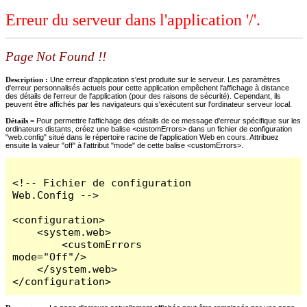
Erreur du serveur dans l'application '/'.
Page Not Found !!
Description :
Une erreur d'application s'est produite sur le serveur. Les paramètres
d'erreur personnalisés actuels pour cette application empêchent l'affichage à distance
des détails de l'erreur de l'application (pour des raisons de sécurité). Cependant, ils
peuvent être affichés par les navigateurs qui s'exécutent sur l'ordinateur serveur local.
Détails =
Pour permettre l'affichage des détails de ce message d'erreur spécifique sur les
ordinateurs distants, créez une balise <customErrors> dans un fichier de configuration
"web.config" situé dans le répertoire racine de l'application Web en cours. Attribuez
ensuite la valeur "off" à l'attribut "mode" de cette balise <customErrors>.
<!-- Fichier de configuration 
Web.Config -->

<configuration>

    <system.web>

        <customErrors 
mode="Off"/>

    </system.web>

</configuration>