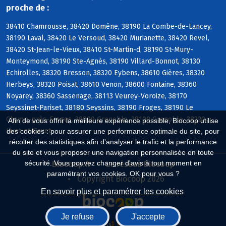
proche de :
38410 Chamrousse, 38420 Domène, 38190 La Combe-de-Lancey,
38190 Laval, 38420 Le Versoud, 38420 Murianette, 38420 Revel,
38420 St-Jean-le-Vieux, 38410 St-Martin-d, 38190 St-Mury-
Monteymond, 38190 Ste-Agnès, 38190 Villard-Bonnot, 38130
Echirolles, 38320 Bresson, 38320 Eybens, 38610 Gières, 38320
Herbeys, 38320 Poisat, 38610 Venon, 38600 Fontaine, 38360
Noyarey, 38360 Sassenage, 38113 Veurey-Voroize, 38170
Seyssinet-Pariset, 38180 Seyssins, 38190 Froges, 38190 Le
Champ-près-Froges, 38000 Grenoble, 38100 Grenoble, 38220
Afin de vous offrir la meilleure expérience possible, Biocoop utilise
Livet-et-Gavet
des cookies : pour assurer une performance optimale du site, pour
récolter des statistiques afin d'analyser le trafic et la performance
du site et vous proposer une navigation personnalisée en toute
sécurité. Vous pouvez changer d'avis à tout moment en
Biocoop.fr
Le réseau Biocoop
paramétrant vos cookies. OK pour vous ?
Copyright Biocoop 2026
En savoir plus et paramétrer les cookies
Je refuse
J'accepte
Réalisé par