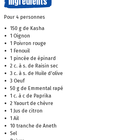
Ingrédients
Pour 4 personnes
150 g de Kasha
1 Oignon
1 Poivron rouge
1 Fenouil
1 pincée de épinard
2 c. à s. de Raisin sec
3 c. à s. de Huile d'olive
3 Oeuf
50 g de Emmental rapé
1 c. à c de Paprika
2 Yaourt de chèvre
1 Jus de citron
1 Ail
10 tranche de Aneth
Sel