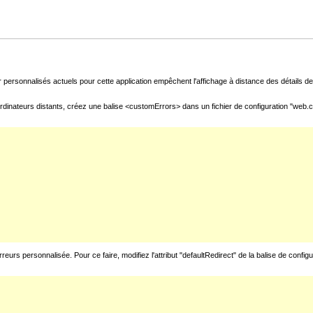
 personnalisés actuels pour cette application empêchent l'affichage à distance des détails de 
rdinateurs distants, créez une balise <customErrors> dans un fichier de configuration "web.con
urs personnalisée. Pour ce faire, modifiez l'attribut "defaultRedirect" de la balise de config