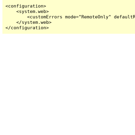
<configuration>

    <system.web>

        <customErrors mode="RemoteOnly" defaultR
    </system.web>

</configuration>