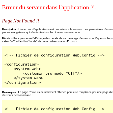
Erreur du serveur dans l'application '/'.
Page Not Found !!
Description :
Une erreur d'application s'est produite sur le serveur. Les paramètres d'erreur
par les navigateurs qui s'exécutent sur l'ordinateur serveur local.
Détails =
Pour permettre l'affichage des détails de ce message d'erreur spécifique sur les o
valeur "off" à l'attribut "mode" de cette balise <customErrors>.
<!-- Fichier de configuration Web.Config -->

<configuration>

    <system.web>

        <customErrors mode="Off"/>

    </system.web>

</configuration>
Remarques :
La page d'erreurs actuellement affichée peut être remplacée par une page d'erre
d'erreurs personnalisée !
<!-- Fichier de configuration Web.Config -->
