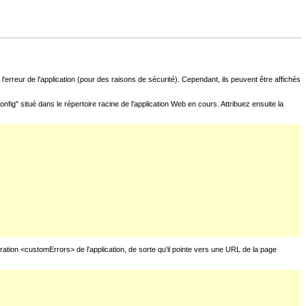
l'erreur de l'application (pour des raisons de sécurité). Cependant, ils peuvent être affichés
fig" situé dans le répertoire racine de l'application Web en cours. Attribuez ensuite la
uration <customErrors> de l'application, de sorte qu'il pointe vers une URL de la page